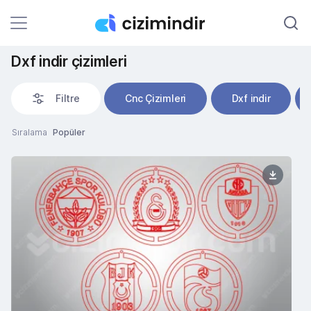
Dxf indir çizimleri
Filtre
Cnc Çizimleri
Dxf indir
Sıralama
Popüler