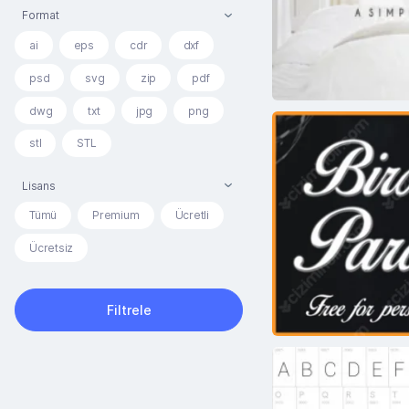
Format
ai
eps
cdr
dxf
psd
svg
zip
pdf
dwg
txt
jpg
png
stl
STL
Lisans
Tümü
Premium
Ücretli
Ücretsiz
Filtrele