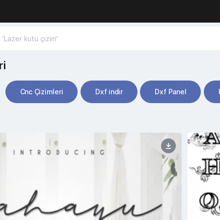
ri
Cnc Çizimleri
Dxf indir
Dxf Panel