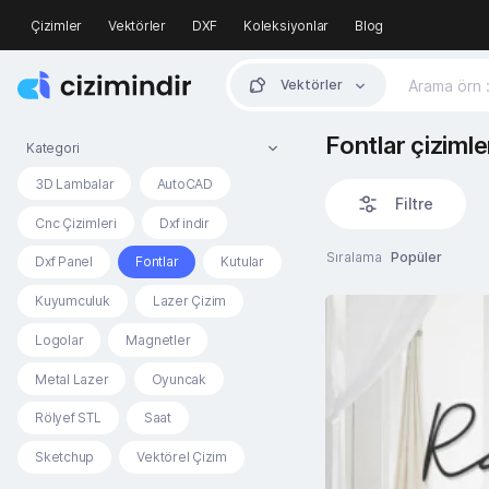
Çizimler
Vektörler
DXF
Koleksiyonlar
Blog
Vektörler
Fontlar çizimle
Kategori
3D Lambalar
AutoCAD
Filtre
Cnc Çizimleri
Dxf indir
Sıralama
Popüler
Dxf Panel
Fontlar
Kutular
Kuyumculuk
Lazer Çizim
Logolar
Magnetler
Metal Lazer
Oyuncak
Rölyef STL
Saat
Sketchup
Vektörel Çizim