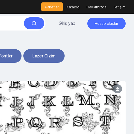
Paketler
Katalog
Hakkımızda
İletişim
Giriş yap
Hesap oluştur
Fontlar
Lazer Çizim