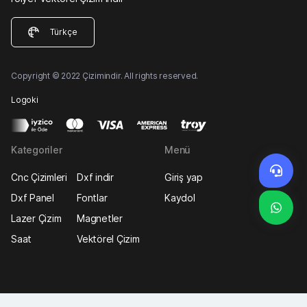
Türkçe
Copyright © 2022 Çizimindir. All rights reserved.
Logoki
Kategoriler
Menü
Cnc Çizimleri
Dxf indir
Giriş yap
Dxf Panel
Fontlar
Kaydol
Lazer Çizim
Magnetler
Saat
Vektörel Çizim