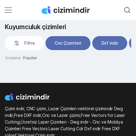
Kuyumculuk çizimleri
Filtre
Cnc Çizimleri
Dxf indir
Sıralama
Popüler
Çizim indir, CNC çizim, Lazer Çizimleri vektörel çizimindir Dwg
indir,Free DXF indir,Cnc ve Lazer çizimi,Free Vectors for Laser
Cutting,Ücretsiz Lazer Çizimleri - Dwg indir - Cnc ve Mobilya
Çizimleri Free Vectors Laser Cutting Cdr Dxf indir Free DXF
rölyef Vektörel Çizim indir