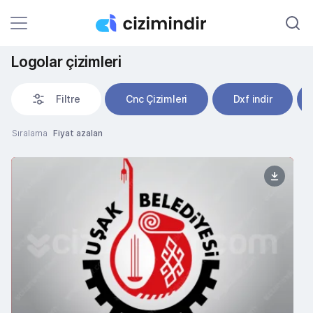
Logolar çizimleri
Filtre
Cnc Çizimleri
Dxf indir
Sıralama
Fiyat azalan