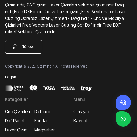
Çizim indir, CNC çizim, Lazer Çizimleri vektörel çizimindir Dwg
indir,Free DXF indir,Cnc ve Lazer çizimi,Free Vectors for Laser
Cutting,Ücretsiz Lazer Çizimleri - Dwg indir - Cnc ve Mobilya
Çizimleri Free Vectors Laser Cutting Cdr Dxf indir Free DXF
rölyef Vektörel Çizim indir
Türkçe
Copyright © 2022 Çizimindir. All rights reserved.
Logoki
Kategoriler
Menü
Cnc Çizimleri
Dxf indir
Giriş yap
Dxf Panel
Fontlar
Kaydol
Lazer Çizim
Magnetler