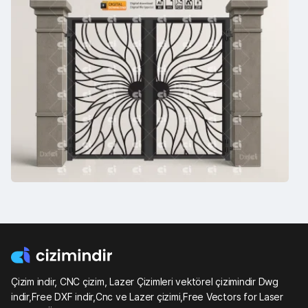
Çizim indir, CNC çizim, Lazer Çizimleri vektörel çizimindir Dwg
indir,Free DXF indir,Cnc ve Lazer çizimi,Free Vectors for Laser