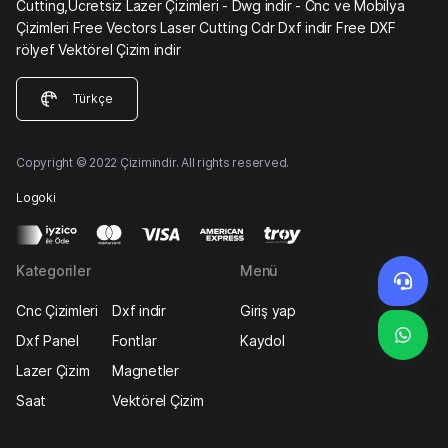
Cutting,Ücretsiz Lazer Çizimleri - Dwg indir - Cnc ve Mobilya
Çizimleri Free Vectors Laser Cutting Cdr Dxf indir Free DXF
rölyef Vektörel Çizim indir
Türkçe
Copyright © 2022 Çizimindir. All rights reserved.
Logoki
Kategoriler
Menü
Cnc Çizimleri
Dxf indir
Giriş yap
Dxf Panel
Fontlar
Kaydol
Lazer Çizim
Magnetler
Saat
Vektörel Çizim