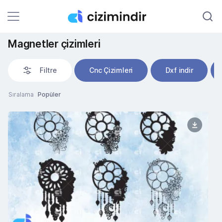
Magnetler çizimleri
Filtre
Cnc Çizimleri
Dxf indir
Sıralama
Popüler