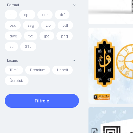
Format
ai
eps
cdr
dxf
psd
svg
zip
pdf
dwg
txt
jpg
png
stl
STL
Lisans
Tümü
Premium
Ücretli
Ücretsiz
Filtrele