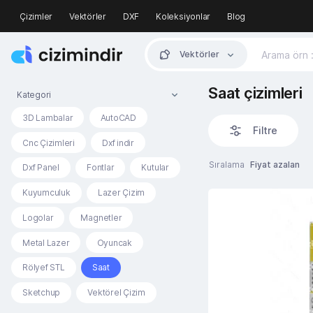
Çizimler
Vektörler
DXF
Koleksiyonlar
Blog
Vektörler
Saat çizimleri
Kategori
3D Lambalar
AutoCAD
Filtre
Cnc Çizimleri
Dxf indir
Sıralama
Fiyat azalan
Dxf Panel
Fontlar
Kutular
Kuyumculuk
Lazer Çizim
Logolar
Magnetler
Metal Lazer
Oyuncak
Rölyef STL
Saat
Sketchup
Vektörel Çizim