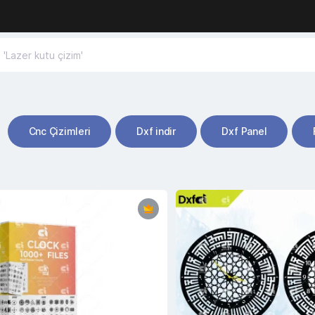
Cnc Çizimleri
Dxf indir
Dxf Panel