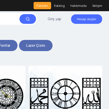
Paketler
Katalog
Hakkımızda
İletişim
Giriş yap
Hesap oluştur
Fontlar
Lazer Çizim