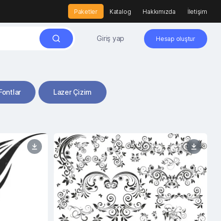
Paketler
Katalog
Hakkımızda
İletişim
Giriş yap
Hesap oluştur
Fontlar
Lazer Çizim