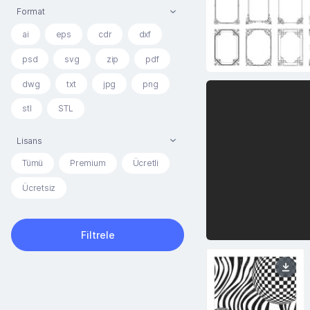
Format
ai
eps
cdr
dxf
psd
svg
zip
pdf
dwg
txt
jpg
png
stl
STL
Lisans
Tümü
Premium
Ücretli
Ücretsiz
Filtrele