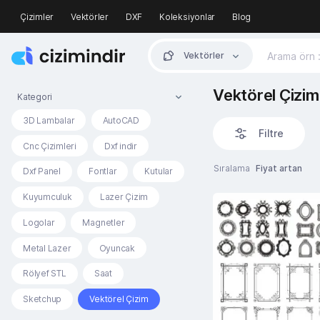
Çizimler
Vektörler
DXF
Koleksiyonlar
Blog
Vektörler
Vektörel Çizim 
Kategori
3D Lambalar
AutoCAD
Filtre
Cnc Çizimleri
Dxf indir
Sıralama
Fiyat artan
Dxf Panel
Fontlar
Kutular
Kuyumculuk
Lazer Çizim
Logolar
Magnetler
Metal Lazer
Oyuncak
Rölyef STL
Saat
Sketchup
Vektörel Çizim