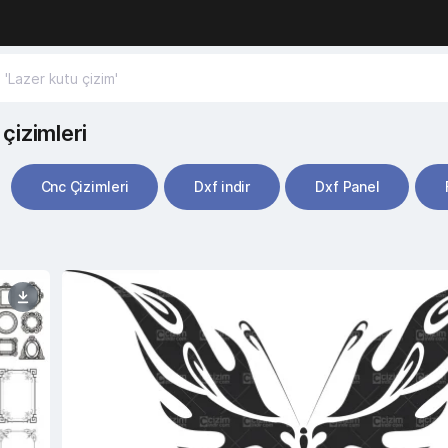
çizimleri
Cnc Çizimleri
Dxf indir
Dxf Panel