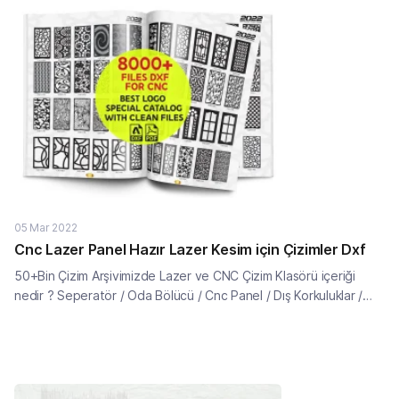
05 Mar 2022
Cnc Lazer Panel Hazır Lazer Kesim için Çizimler Dxf
50+Bin Çizim Arşivimizde Lazer ve CNC Çizim Klasörü içeriği
nedir ? Seperatör / Oda Bölücü / Cnc Panel / Dış Korkuluklar /
Bahçe Çitleri / Demir Korkuluk Ferforje Çizimleri / Dxf indir
Çizimindir