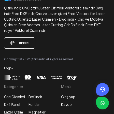
Çizim indir, CNC çizim, Lazer Çizimleri vektörel çizimindir Dwg
indir,Free DXF indir,Cnc ve Lazer çizimi,Free Vectors for Laser
Cutting,Ücretsiz Lazer Çizimleri - Dwg indir - Cnc ve Mobilya
Çizimleri Free Vectors Laser Cutting Cdr Dxf indir Free DXF
rölyef Vektörel Çizim indir
Türkçe
Copyright © 2022 Çizimindir. All rights reserved.
Logoki
Kategoriler
Menü
Cnc Çizimleri
Dxf indir
Giriş yap
Dxf Panel
Fontlar
Kaydol
Lazer Çizim
Magnetler