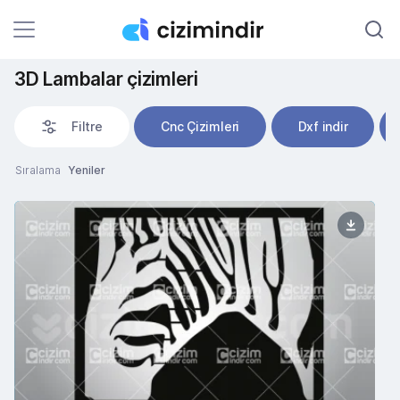
3D Lambalar çizimleri
Filtre
Cnc Çizimleri
Dxf indir
Sıralama
Yeniler