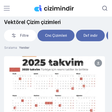
Vektörel Çizim çizimleri
Filtre
Cnc Çizimleri
Dxf indir
Sıralama
Yeniler