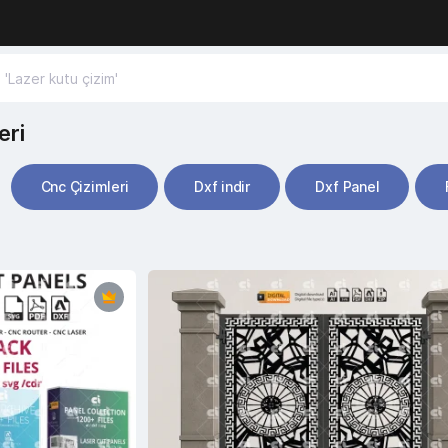
eri
Cnc Çizimleri
Dxf indir
Dxf Panel