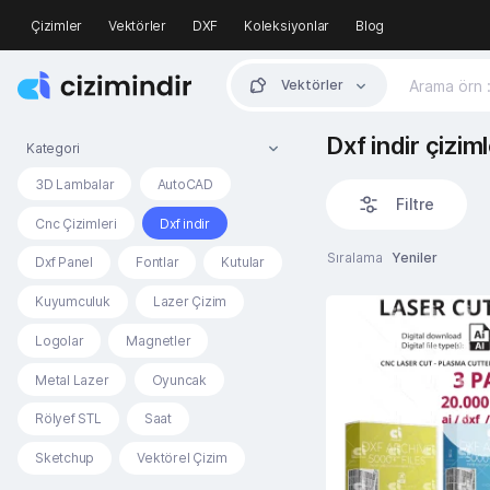
Çizimler
Vektörler
DXF
Koleksiyonlar
Blog
Vektörler
Dxf indir çiziml
Kategori
3D Lambalar
AutoCAD
Filtre
Cnc Çizimleri
Dxf indir
Sıralama
Yeniler
Dxf Panel
Fontlar
Kutular
Kuyumculuk
Lazer Çizim
Logolar
Magnetler
Metal Lazer
Oyuncak
Rölyef STL
Saat
Sketchup
Vektörel Çizim