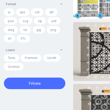
Format
ai
eps
cdr
dxf
psd
svg
zip
pdf
dwg
txt
jpg
png
stl
STL
Lisans
Tümü
Premium
Ücretli
Ücretsiz
Filtrele