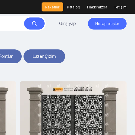
Paketler
Katalog
Hakkımızda
İletişim
Giriş yap
Hesap oluştur
Fontlar
Lazer Çizim