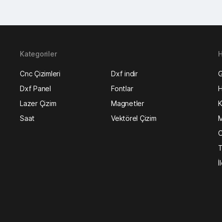
Kategoriler
H
Cnc Çizimleri
Dxf indir
G
Dxf Panel
Fontlar
H
Lazer Çizim
Magnetler
K
Saat
Vektörel Çizim
M
O
T
İ