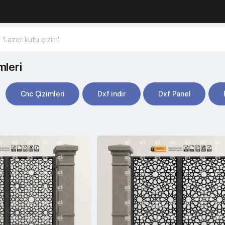
mleri
Cnc Çizimleri
Dxf indir
Dxf Panel