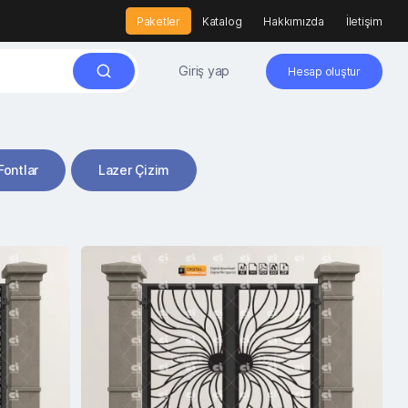
Paketler
Katalog
Hakkımızda
İletişim
Giriş yap
Hesap oluştur
Fontlar
Lazer Çizim