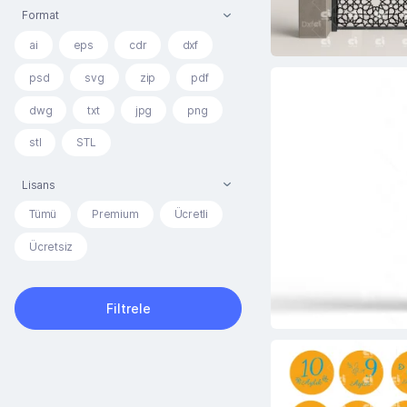
Format
ai
eps
cdr
dxf
psd
svg
zip
pdf
dwg
txt
jpg
png
stl
STL
Lisans
Tümü
Premium
Ücretli
Ücretsiz
Filtrele