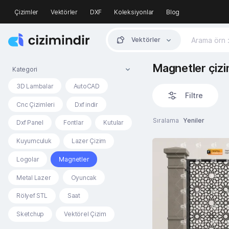
Çizimler
Vektörler
DXF
Koleksiyonlar
Blog
Vektörler
Magnetler çizi
Kategori
3D Lambalar
AutoCAD
Filtre
Cnc Çizimleri
Dxf indir
Sıralama
Yeniler
Dxf Panel
Fontlar
Kutular
Kuyumculuk
Lazer Çizim
Logolar
Magnetler
Metal Lazer
Oyuncak
Rölyef STL
Saat
Sketchup
Vektörel Çizim