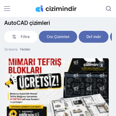
AutoCAD çizimleri
Filtre
Cnc Çizimleri
Dxf indir
Sıralama
Yeniler