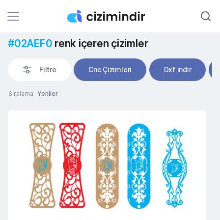
#02AEF0
renk içeren çizimler
Filtre
Cnc Çizimleri
Dxf indir
Sıralama
Yeniler