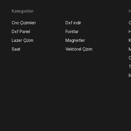
Kategoriler
H
Cnc Çizimleri
Dxf indir
G
Dxf Panel
Fontlar
H
Lazer Çizim
Magnetler
K
Saat
Vektörel Çizim
M
O
T
İ