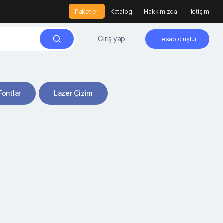
Paketler
Katalog
Hakkımızda
İletişim
Giriş yap
Hesap oluştur
Fontlar
Lazer Çizim