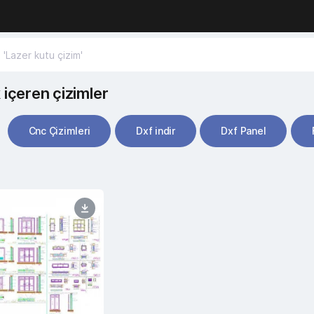
 içeren çizimler
Cnc Çizimleri
Dxf indir
Dxf Panel