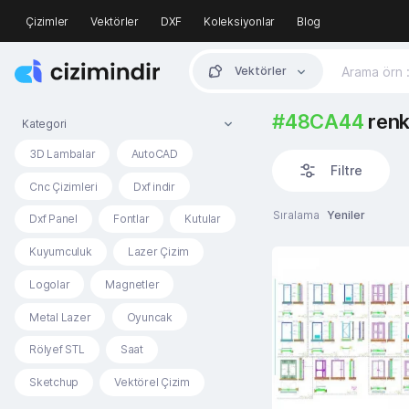
Çizimler
Vektörler
DXF
Koleksiyonlar
Blog
Vektörler
#48CA44
renk
Kategori
3D Lambalar
AutoCAD
Filtre
Cnc Çizimleri
Dxf indir
Sıralama
Yeniler
Dxf Panel
Fontlar
Kutular
Kuyumculuk
Lazer Çizim
Logolar
Magnetler
Metal Lazer
Oyuncak
Rölyef STL
Saat
Sketchup
Vektörel Çizim