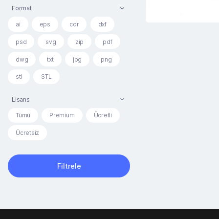
Format
ai
eps
cdr
dxf
psd
svg
zip
pdf
dwg
txt
jpg
png
stl
STL
Lisans
Tümü
Premium
Ücretli
Ücretsiz
Filtrele