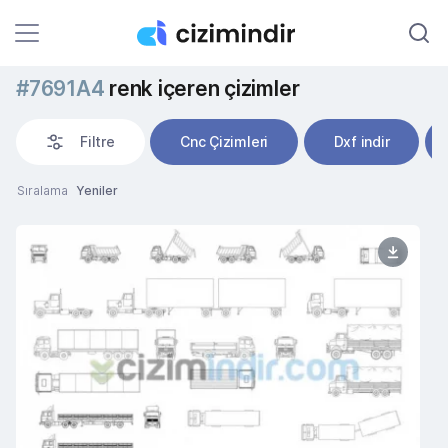
#7691A4
renk içeren çizimler
Filtre
Cnc Çizimleri
Dxf indir
Sıralama
Yeniler