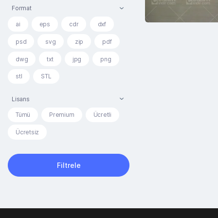
Format
ai
eps
cdr
dxf
psd
svg
zip
pdf
dwg
txt
jpg
png
stl
STL
Lisans
Tümü
Premium
Ücretli
Ücretsiz
Filtrele