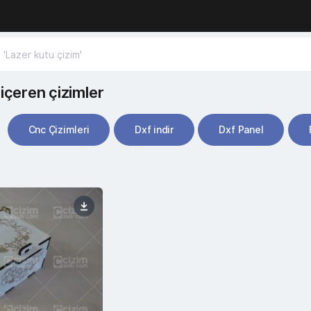
içeren çizimler
Cnc Çizimleri
Dxf indir
Dxf Panel