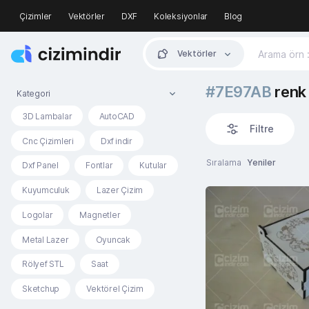
Çizimler
Vektörler
DXF
Koleksiyonlar
Blog
Vektörler
#7E97AB
renk 
Kategori
3D Lambalar
AutoCAD
Filtre
Cnc Çizimleri
Dxf indir
Sıralama
Yeniler
Dxf Panel
Fontlar
Kutular
Kuyumculuk
Lazer Çizim
Logolar
Magnetler
Metal Lazer
Oyuncak
Rölyef STL
Saat
Sketchup
Vektörel Çizim