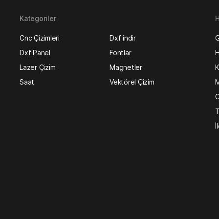
Kategoriler
H
Cnc Çizimleri
Dxf indir
G
Dxf Panel
Fontlar
H
Lazer Çizim
Magnetler
K
Saat
Vektörel Çizim
M
O
T
İ