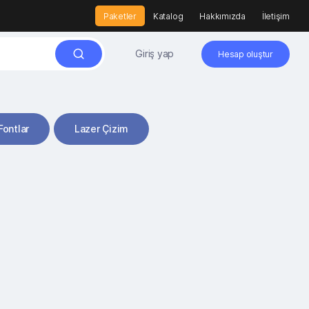
Paketler
Katalog
Hakkımızda
İletişim
Giriş yap
Hesap oluştur
Fontlar
Lazer Çizim