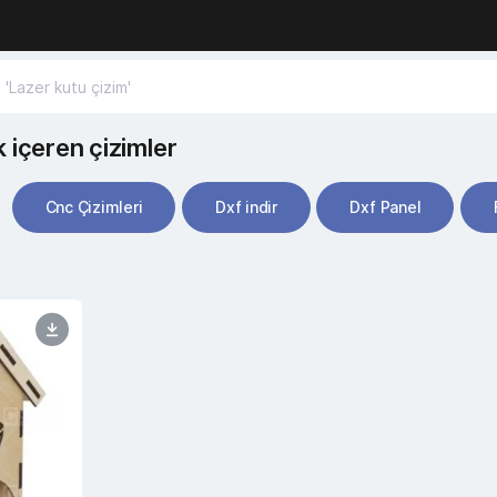
 içeren çizimler
Cnc Çizimleri
Dxf indir
Dxf Panel