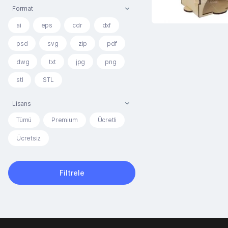
Format
ai
eps
cdr
dxf
psd
svg
zip
pdf
dwg
txt
jpg
png
stl
STL
Lisans
Tümü
Premium
Ücretli
Ücretsiz
Filtrele