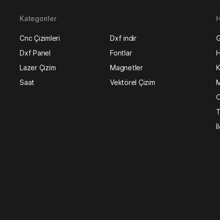
Kategoriler
H
Cnc Çizimleri
Dxf indir
G
Dxf Panel
Fontlar
H
Lazer Çizim
Magnetler
K
Saat
Vektörel Çizim
M
O
T
İ