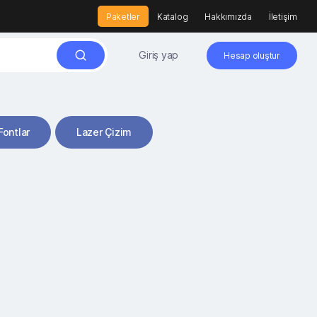
Paketler
Katalog
Hakkımızda
İletişim
Giriş yap
Hesap oluştur
Fontlar
Lazer Çizim