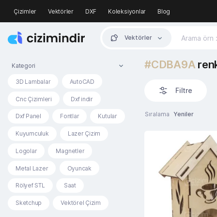
Çizimler
Vektörler
DXF
Koleksiyonlar
Blog
Vektörler
#CDBA9A
renk
Kategori
3D Lambalar
AutoCAD
Filtre
Cnc Çizimleri
Dxf indir
Sıralama
Yeniler
Dxf Panel
Fontlar
Kutular
Kuyumculuk
Lazer Çizim
Logolar
Magnetler
Metal Lazer
Oyuncak
Rölyef STL
Saat
Sketchup
Vektörel Çizim