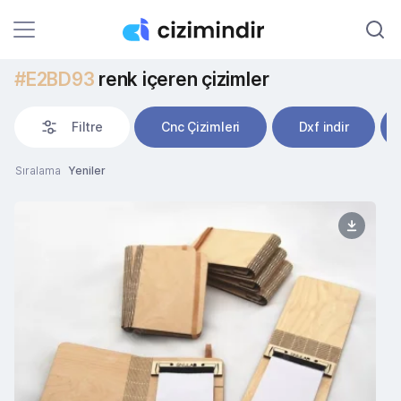
#E2BD93
renk içeren çizimler
Filtre
Cnc Çizimleri
Dxf indir
Sıralama
Yeniler