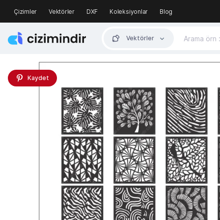
Çizimler
Vektörler
DXF
Koleksiyonlar
Blog
Vektörler
Kaydet