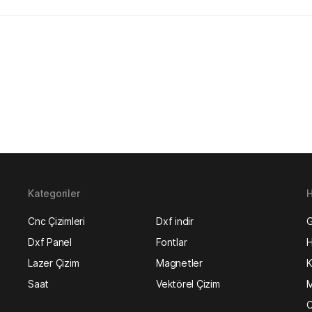
Kategoriler
H
Cnc Çizimleri
Dxf indir
G
Dxf Panel
Fontlar
H
Lazer Çizim
Magnetler
K
Saat
Vektörel Çizim
M
O