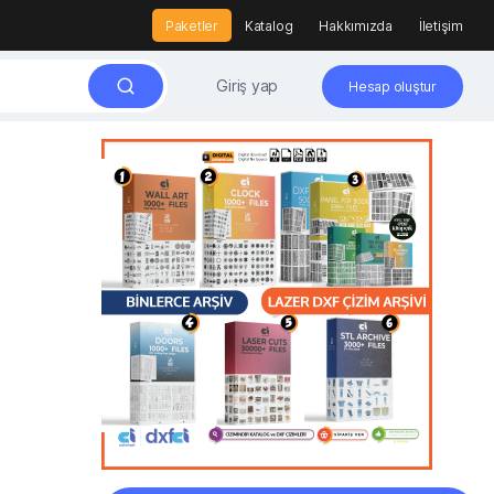
Paketler
Katalog
Hakkımızda
İletişim
Giriş yap
Hesap oluştur