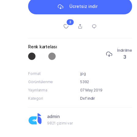
Ücretsiz indir
3
Renk kartelası
İndirilme
3
Format
jpg
Görüntülenme
5392
Yayınlanma
07 May 2019
Kategori
Dxf indir
admin
9821 çizimi var