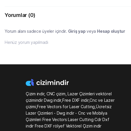
Yorumlar
(0)
Yorum alanı sadece üyeler içindir.
Giriş yap
veya
Hesap oluştur
Henüz yorum yapılmadı
Çizim indir, CNC çizim, Lazer Çizimleri vektörel
çizimindir Dwg indir,Free DXF indir,Cnc ve Lazer
çizimi,Free Vectors for Laser Cutting,Ücretsiz
Lazer Çizimleri - Dwg indir - Cnc ve Mobilya
Çizimleri Free Vectors Laser Cutting Cdr Dxf
indir Free DXF rölyef Vektörel Çizim indir