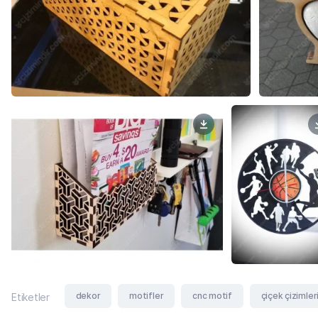
dekor
motifler
cnc motif
çiçek çizimler
Etiketler