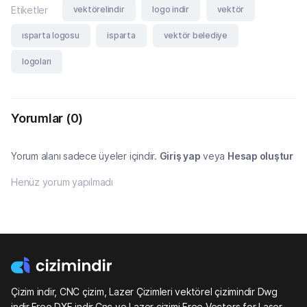
vektörelindir
logo indir
vektör
Etiketler
ısparta logosu
isparta
vektör belediye
logoları
Yorumlar
(0)
Yorum alanı sadece üyeler içindir.
Giriş yap
veya
Hesap oluştur
Henüz yorum yapılmadı
Çizim indir, CNC çizim, Lazer Çizimleri vektörel çizimindir Dwg
indir,Free DXF indir,Cnc ve Lazer çizimi,Free Vectors for Laser