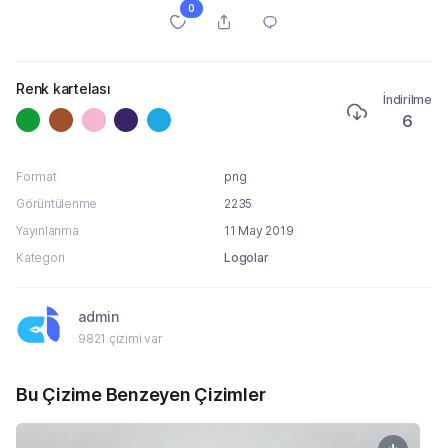
0
Renk kartelası
İndirilme
6
Format
png
Görüntülenme
2235
Yayınlanma
11 May 2019
Kategori
Logolar
admin
9821 çizimi var
Bu Çizime Benzeyen Çizimler