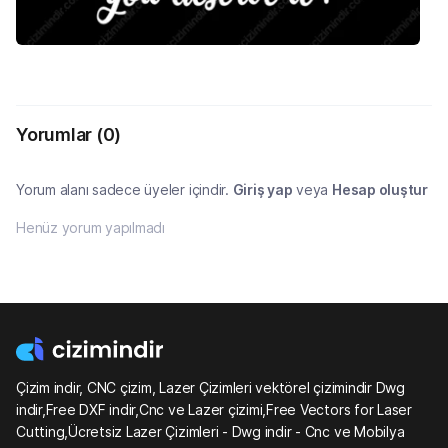
Yorumlar
(0)
Yorum alanı sadece üyeler içindir.
Giriş yap
veya
Hesap oluştur
Henüz yorum yapılmadı
Çizim indir, CNC çizim, Lazer Çizimleri vektörel çizimindir Dwg
indir,Free DXF indir,Cnc ve Lazer çizimi,Free Vectors for Laser
Cutting,Ücretsiz Lazer Çizimleri - Dwg indir - Cnc ve Mobilya