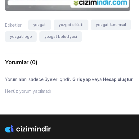
yozgat
yozgat silüeti
yozgat kurumsal
Etiketler
yozgat logo
yozgat belediyesi
Yorumlar
(0)
Yorum alanı sadece üyeler içindir.
Giriş yap
veya
Hesap oluştur
Henüz yorum yapılmadı