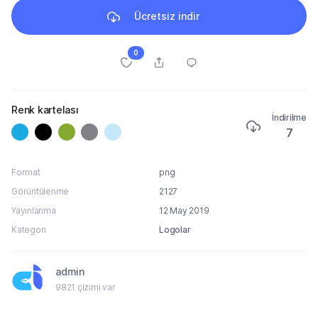
Ücretsiz indir
0
Renk kartelası
İndirilme
7
Format
png
Görüntülenme
2127
Yayınlanma
12 May 2019
Kategori
Logolar
admin
9821 çizimi var