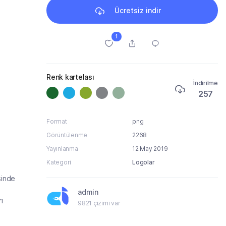
Ücretsiz indir
1
Renk kartelası
İndirilme
257
Format
png
Görüntülenme
2268
Yayınlanma
12 May 2019
Kategori
Logolar
sinde
admin
ı
9821 çizimi var