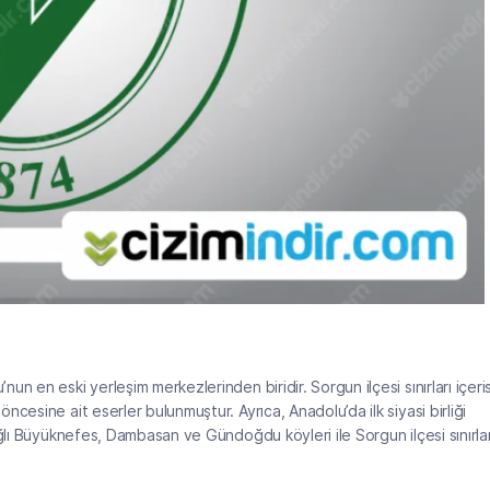
n en eski yerleşim merkezlerinden biridir. Sorgun ilçesi sınırları içeri
cesine ait eserler bulunmuştur. Ayrıca, Anadolu’da ilk siyasi birliği
ğlı Büyüknefes, Dambasan ve Gündoğdu köyleri ile Sorgun ilçesi sınırlar