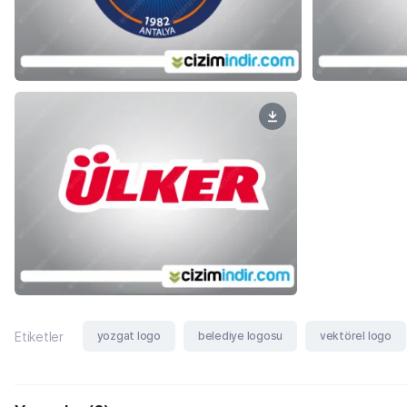
yozgat logo
belediye logosu
vektörel logo
Etiketler