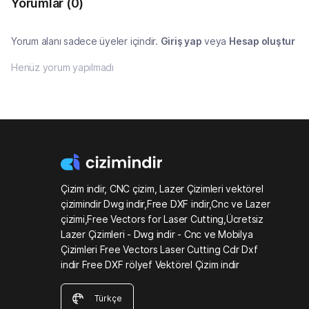
Yorumlar
(0)
Yorum alanı sadece üyeler içindir.
Giriş yap
veya
Hesap oluştur
Henüz yorum yapılmadı
Çizim indir, CNC çizim, Lazer Çizimleri vektörel
çizimindir Dwg indir,Free DXF indir,Cnc ve Lazer
çizimi,Free Vectors for Laser Cutting,Ücretsiz
Lazer Çizimleri - Dwg indir - Cnc ve Mobilya
Çizimleri Free Vectors Laser Cutting Cdr Dxf
indir Free DXF rölyef Vektörel Çizim indir
Türkçe