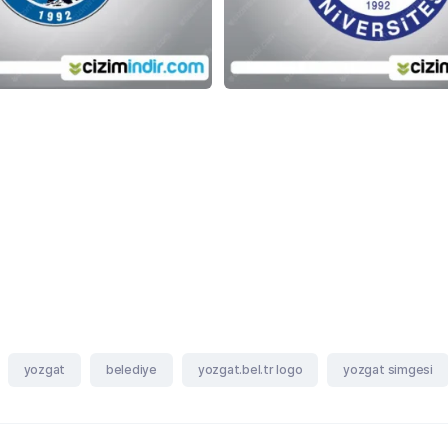
yozgat
belediye
yozgat.bel.tr logo
yozgat simgesi