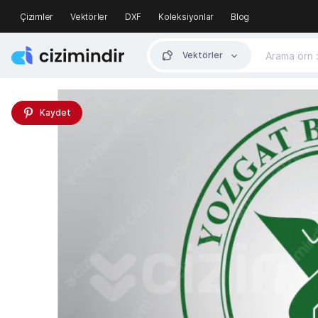
Çizimler
Vektörler
DXF
Koleksiyonlar
Blog
Vektörler
Kaydet