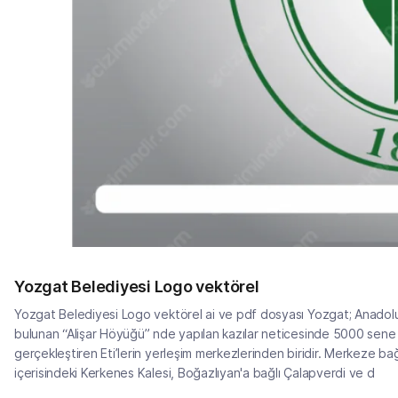
Yozgat Belediyesi Logo vektörel
Yozgat Belediyesi Logo vektörel ai ve pdf dosyası Yozgat; Anadolu’nu
bulunan “Alişar Höyüğü” nde yapılan kazılar neticesinde 5000 sene ön
gerçekleştiren Eti’lerin yerleşim merkezlerinden biridir. Merkeze ba
içerisindeki Kerkenes Kalesi, Boğazlıyan'a bağlı Çalapverdi ve d