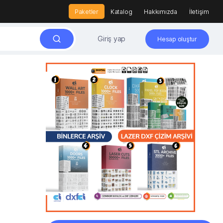
Paketler
Katalog
Hakkımızda
İletişim
Giriş yap
Hesap oluştur