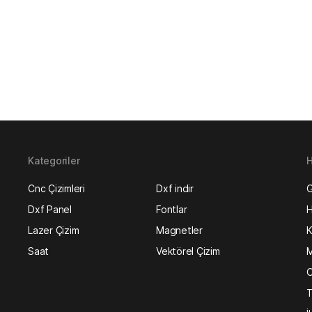
Kategoriler
H
Cnc Çizimleri
Dxf indir
G
Dxf Panel
Fontlar
H
Lazer Çizim
Magnetler
K
Saat
Vektörel Çizim
M
O
T