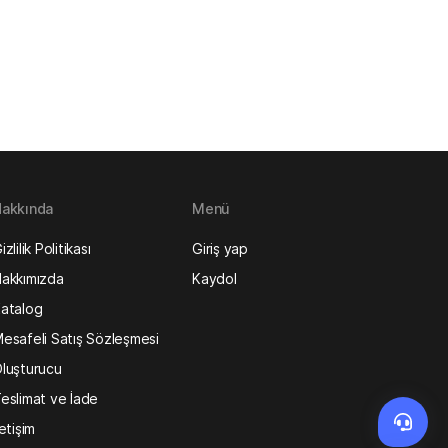
akkında
Menü
izlilik Politikası
Giriş yap
akkımızda
Kaydol
atalog
esafeli Satış Sözleşmesi
luşturucu
eslimat ve İade
letişim