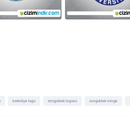
o
belediye logo
zonguldak logosu
zonguldak simge