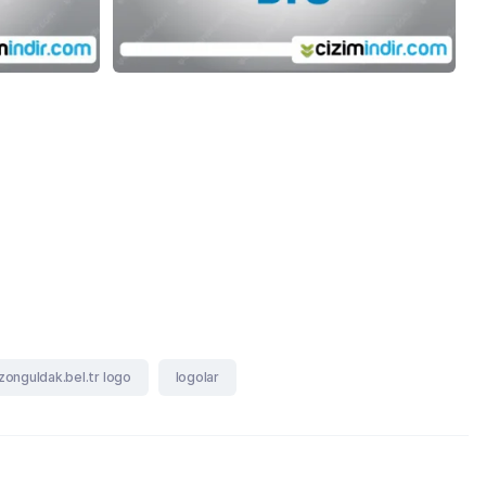
zonguldak.bel.tr logo
logolar