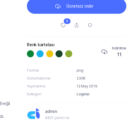
Ücretsiz indir
0
Renk kartelası
İndirilme
11
Format
png
Görüntülenme
2308
Yayınlanma
12 May 2019
Kategori
Logolar
Ereğli
admin
dı.
9821 çizimi var