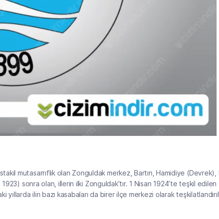
akil mutasarrıflık olan Zonguldak merkez, Bartın, Hamidiye (Devrek), 
923) sonra olan, illerin ilki Zonguldak’tır. 1 Nisan 1924’te teşkil edilen
ıllarda ilin bazı kasabaları da birer ilçe merkezi olarak teşkilatlandırıl