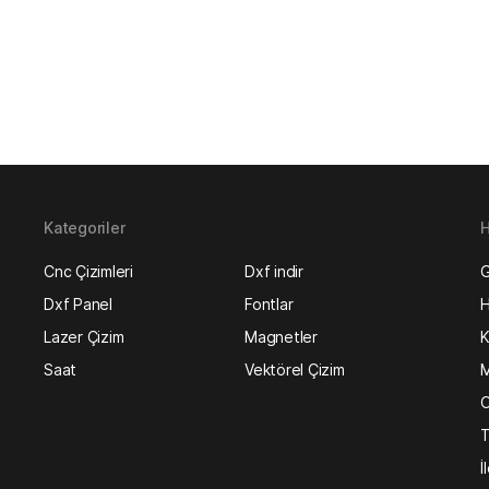
Kategoriler
H
Cnc Çizimleri
Dxf indir
G
Dxf Panel
Fontlar
H
Lazer Çizim
Magnetler
K
Saat
Vektörel Çizim
M
O
T
İ