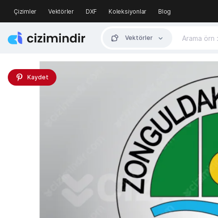
Çizimler
Vektörler
DXF
Koleksiyonlar
Blog
Vektörler
Kaydet