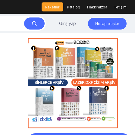
Paketler
Katalog
Hakkımızda
İletişim
Giriş yap
Hesap oluştur