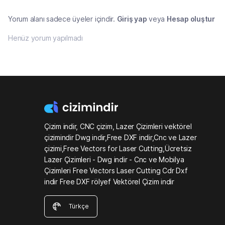
Yorum alanı sadece üyeler içindir.
Giriş yap
veya
Hesap oluştur
Henüz yorum yapılmadı
Çizim indir, CNC çizim, Lazer Çizimleri vektörel
çizimindir Dwg indir,Free DXF indir,Cnc ve Lazer
çizimi,Free Vectors for Laser Cutting,Ücretsiz
Lazer Çizimleri - Dwg indir - Cnc ve Mobilya
Çizimleri Free Vectors Laser Cutting Cdr Dxf
indir Free DXF rölyef Vektörel Çizim indir
Türkçe