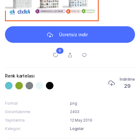
Ücretsiz indir
0
Renk kartelası
İndirilme
29
Format
png
Görüntülenme
2403
Yayınlanma
12 May 2019
Kategori
Logolar