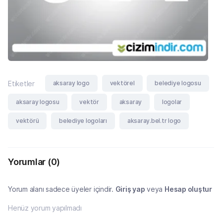
aksaray logo
vektörel
belediye logosu
Etiketler
aksaray logosu
vektör
aksaray
logolar
vektörü
belediye logoları
aksaray.bel.tr logo
Yorumlar
(0)
Yorum alanı sadece üyeler içindir.
Giriş yap
veya
Hesap oluştur
Henüz yorum yapılmadı