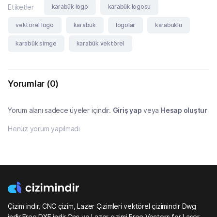
karabük logo
karabük logosu
Etiketler
vektörel logo
karabük
logolar
karabüklü
karabük simge
karabük vektörel
Yorumlar
(0)
Yorum alanı sadece üyeler içindir.
Giriş yap
veya
Hesap oluştur
Henüz yorum yapılmadı
Çizim indir, CNC çizim, Lazer Çizimleri vektörel çizimindir Dwg
indir,Free DXF indir,Cnc ve Lazer çizimi,Free Vectors for Laser