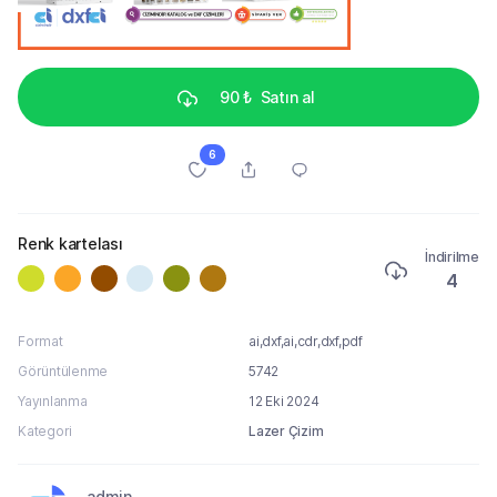
90 ₺
Satın al
6
Renk kartelası
İndirilme
4
Format
ai,dxf,ai,cdr,dxf,pdf
Görüntülenme
5742
Yayınlanma
12 Eki 2024
Kategori
Lazer Çizim
admin