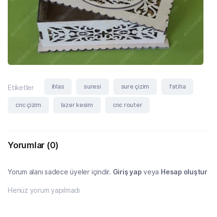
ihlas
suresi
sure çizim
fatiha
Etiketler
cnc çizim
lazer kesim
cnc router
Yorumlar
(0)
Yorum alanı sadece üyeler içindir.
Giriş yap
veya
Hesap oluştur
Henüz yorum yapılmadı