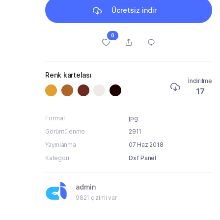
Ücretsiz indir
0
Renk kartelası
İndirilme
17
Format
jpg
Görüntülenme
2911
Yayınlanma
07 Haz 2018
Kategori
Dxf Panel
admin
9821 çizimi var