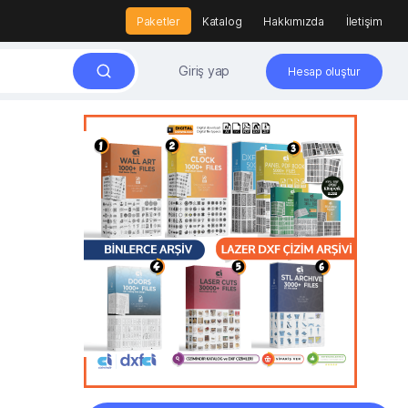
Paketler
Katalog
Hakkımızda
İletişim
Giriş yap
Hesap oluştur