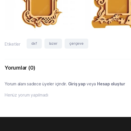
dxf
lazer
çerçeve
Etiketler
Yorumlar
(0)
Yorum alanı sadece üyeler içindir.
Giriş yap
veya
Hesap oluştur
Henüz yorum yapılmadı