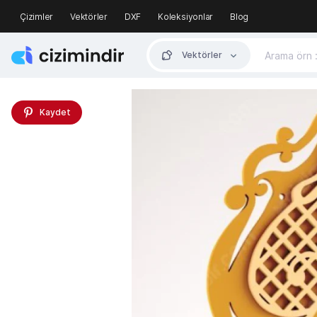
Çizimler
Vektörler
DXF
Koleksiyonlar
Blog
Vektörler
Kaydet