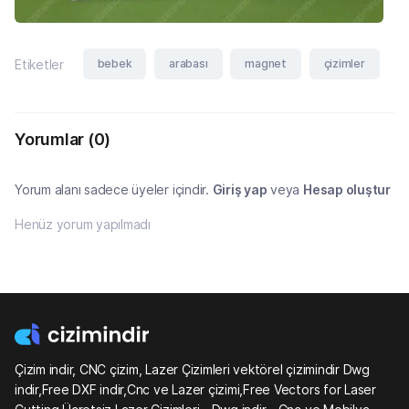
bebek
arabası
magnet
çizimler
Etiketler
Yorumlar
(0)
Yorum alanı sadece üyeler içindir.
Giriş yap
veya
Hesap oluştur
Henüz yorum yapılmadı
Çizim indir, CNC çizim, Lazer Çizimleri vektörel çizimindir Dwg
indir,Free DXF indir,Cnc ve Lazer çizimi,Free Vectors for Laser