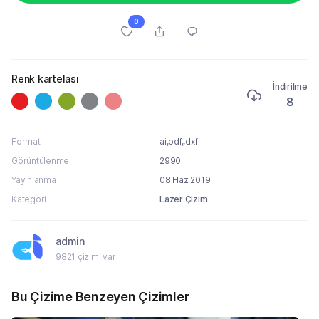
0
Renk kartelası
İndirilme
8
Format
ai,pdf,,dxf
Görüntülenme
2990
Yayınlanma
08 Haz 2019
Kategori
Lazer Çizim
admin
9821 çizimi var
Bu Çizime Benzeyen Çizimler