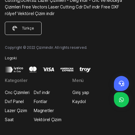
Cutting,Ücretsiz Lazer Çizimleri - Dwg indir - Cnc ve Mobilya
Çizimleri Free Vectors Laser Cutting Cdr Dxf indir Free DXF
rölyef Vektörel Çizim indir
Türkçe
Copyright © 2022 Çizimindir. All rights reserved.
Logoki
Kategoriler
Menü
Cnc Çizimleri
Dxf indir
Giriş yap
Dxf Panel
Fontlar
Kaydol
Lazer Çizim
Magnetler
Saat
Vektörel Çizim