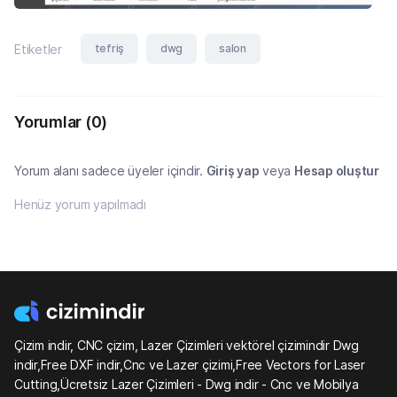
tefriş
dwg
salon
Etiketler
Yorumlar
(0)
Yorum alanı sadece üyeler içindir.
Giriş yap
veya
Hesap oluştur
Henüz yorum yapılmadı
Çizim indir, CNC çizim, Lazer Çizimleri vektörel çizimindir Dwg
indir,Free DXF indir,Cnc ve Lazer çizimi,Free Vectors for Laser
Cutting,Ücretsiz Lazer Çizimleri - Dwg indir - Cnc ve Mobilya