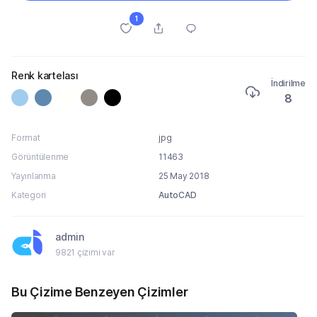
1
Renk kartelası
İndirilme
8
Format
jpg
Görüntülenme
11463
Yayınlanma
25 May 2018
Kategori
AutoCAD
admin
9821 çizimi var
Bu Çizime Benzeyen Çizimler