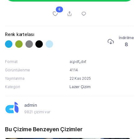
6
Renk kartelası
İndirilme
8
Format
ai,pdf,,dxf
Görüntülenme
4114
Yayınlanma
22 Kas 2025
Kategori
Lazer Çizim
admin
9821 çizimi var
Bu Çizime Benzeyen Çizimler