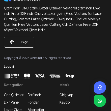
Çizim indir, CNC çizim, Lazer Çizimleri vektörel çizimindir Dwg
indir,Free DXF indir,Cnc ve Lazer çizimi,Free Vectors for Laser
Cutting,Ücretsiz Lazer Çizimleri - Dwg indir - Cnc ve Mobilya
Çizimleri Free Vectors Laser Cutting Cdr Dxf indir Free DXF
rölyef Vektörel Çizim indir
Türkçe
Copyright © 2022 Çizimindir. All rights reserved.
Logoki
Kategoriler
Menü
Cnc Çizimleri
Dxf indir
Giriş yap
Dxf Panel
Fontlar
Kaydol
Lazer Çizim
Magnetler