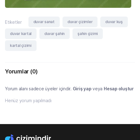
duvar sanat
duvar çizimler
duvar kuş
Etiketler
duvar kartal
duvar şahin
şahin çizimi
kartal çizimi
Yorumlar
(0)
Yorum alanı sadece üyeler içindir.
Giriş yap
veya
Hesap oluştur
Henüz yorum yapılmadı