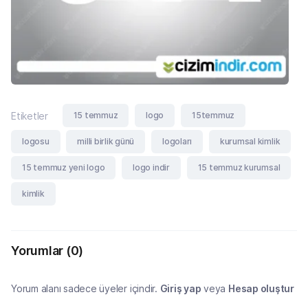
15 temmuz
logo
15temmuz
Etiketler
logosu
milli birlik günü
logoları
kurumsal kimlik
15 temmuz yeni logo
logo indir
15 temmuz kurumsal
kimlik
Yorumlar
(0)
Yorum alanı sadece üyeler içindir.
Giriş yap
veya
Hesap oluştur