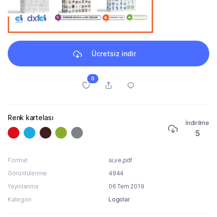
Ücretsiz indir
0
Renk kartelası
İndirilme
5
Format
ai,ve,pdf
Görüntülenme
4944
Yayınlanma
06 Tem 2019
Kategori
Logolar