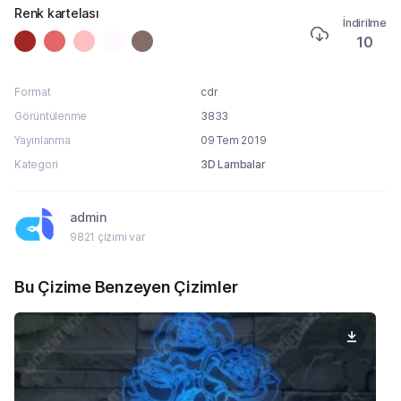
Renk kartelası
İndirilme
10
Format
cdr
Görüntülenme
3833
Yayınlanma
09 Tem 2019
Kategori
3D Lambalar
admin
9821 çizimi var
Bu Çizime Benzeyen Çizimler