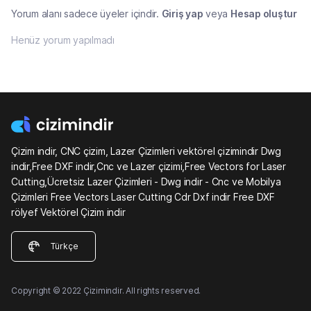
Yorum alanı sadece üyeler içindir.
Giriş yap
veya
Hesap oluştur
Henüz yorum yapılmadı
Çizim indir, CNC çizim, Lazer Çizimleri vektörel çizimindir Dwg
indir,Free DXF indir,Cnc ve Lazer çizimi,Free Vectors for Laser
Cutting,Ücretsiz Lazer Çizimleri - Dwg indir - Cnc ve Mobilya
Çizimleri Free Vectors Laser Cutting Cdr Dxf indir Free DXF
rölyef Vektörel Çizim indir
Türkçe
Copyright © 2022 Çizimindir. All rights reserved.