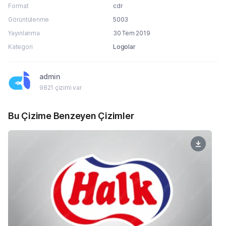
Format
cdr
Görüntülenme
5003
Yayınlanma
30 Tem 2019
Kategori
Logolar
admin
9821 çizimi var
Bu Çizime Benzeyen Çizimler