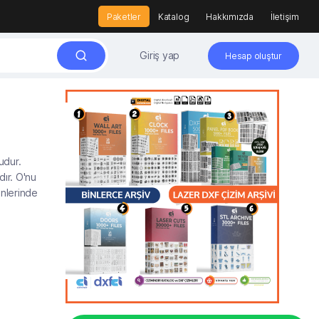
Paketler
Katalog
Hakkımızda
İletişim
Giriş yap
Hesap oluştur
udur.
dır. O'nu
önlerinde