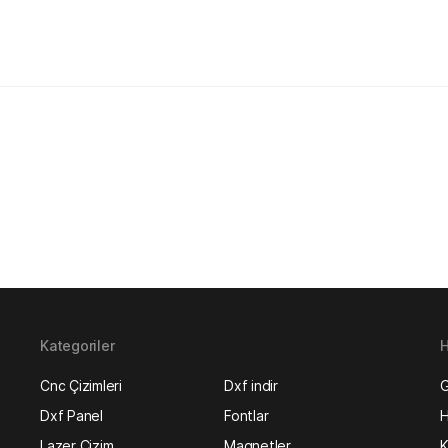
Kategoriler
H
Cnc Çizimleri
Dxf indir
G
Dxf Panel
Fontlar
H
Lazer Çizim
Magnetler
K