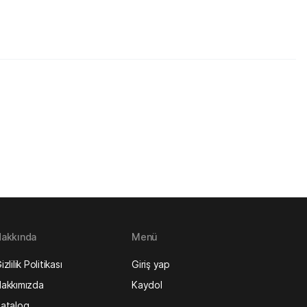
akkında
Menü
izlilik Politikası
Giriş yap
akkımızda
Kaydol
atalog