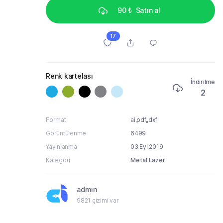
90 ₺
Satın al
17
Renk kartelası
İndirilme
2
Format
ai,pdf,,dxf
Görüntülenme
6499
Yayınlanma
03 Eyl 2019
Kategori
Metal Lazer
admin
9821 çizimi var