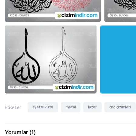
ayetel kürsi
metal
lazer
cnc çizimleri
Etiketler
Yorumlar
(1)