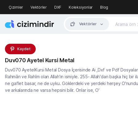
Çizimler
Vektörler
DXF
Koleksiyonlar
Blog
Vektörler
Kaydet
Duv070 Ayetel Kursi Metal
Duv070 AyetelKursi Metal Dosya İçerisinde Ai ,Dxf ve Pdf Dosyaları
Rahmân ve Rahîm olan Allah'ın ismiyle. 255- Allah'dan başka hiç bir i
ne gaflet basar, ne de uyku. Göklerdeki ve yerdeki herşey O'nundu
ve arkalarında ne varsa hepsini bilir. Onlar ise, O'