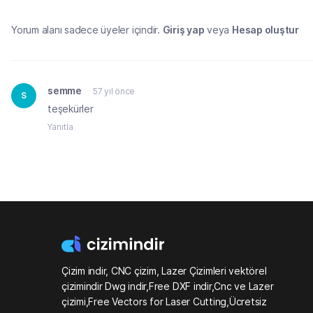
Yorum alanı sadece üyeler içindir.
Giriş yap
veya
Hesap oluştur
semme
57 yıl önce
S
teşekürler
Yanıtla
Çizim indir, CNC çizim, Lazer Çizimleri vektörel
çizimindir Dwg indir,Free DXF indir,Cnc ve Lazer
çizimi,Free Vectors for Laser Cutting,Ücretsiz