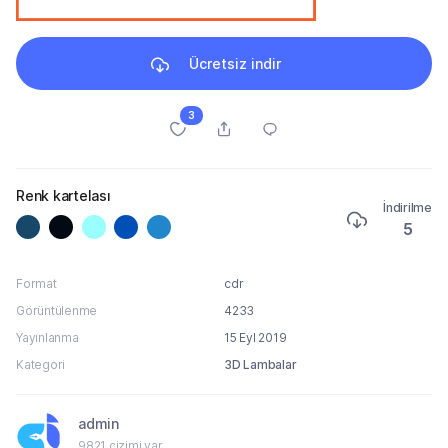
Ücretsiz indir
3
Renk kartelası
İndirilme
5
Format
cdr
Görüntülenme
4233
Yayınlanma
15 Eyl 2019
Kategori
3D Lambalar
admin
9821 çizimi var