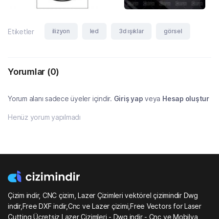
ilizyon
led
3d ışıklar
görsel
Etiketler
Yorumlar
(0)
Yorum alanı sadece üyeler içindir.
Giriş yap
veya
Hesap oluştur
Henüz yorum yapılmadı
Çizim indir, CNC çizim, Lazer Çizimleri vektörel çizimindir Dwg
indir,Free DXF indir,Cnc ve Lazer çizimi,Free Vectors for Laser
Cutting,Ücretsiz Lazer Çizimleri - Dwg indir - Cnc ve Mobilya