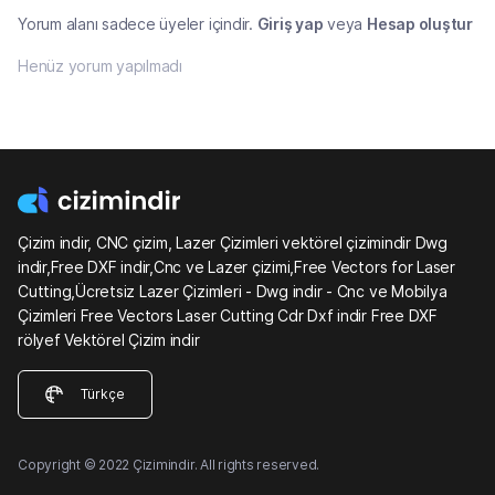
Yorum alanı sadece üyeler içindir.
Giriş yap
veya
Hesap oluştur
Henüz yorum yapılmadı
Çizim indir, CNC çizim, Lazer Çizimleri vektörel çizimindir Dwg
indir,Free DXF indir,Cnc ve Lazer çizimi,Free Vectors for Laser
Cutting,Ücretsiz Lazer Çizimleri - Dwg indir - Cnc ve Mobilya
Çizimleri Free Vectors Laser Cutting Cdr Dxf indir Free DXF
rölyef Vektörel Çizim indir
Türkçe
Copyright © 2022 Çizimindir. All rights reserved.