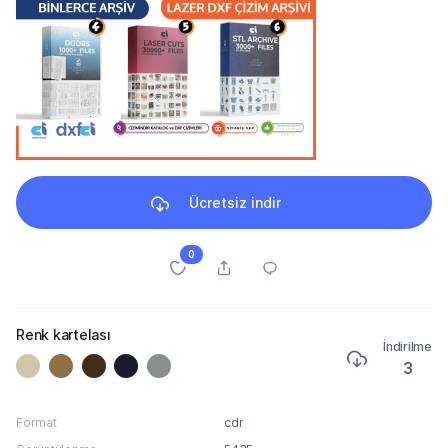
Ücretsiz indir
0
Renk kartelası
İndirilme
3
Format
cdr