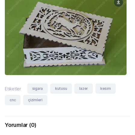
sigara
kutusu
lazer
kesim
Etiketler
cnc
çizimleri
Yorumlar
(0)