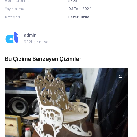
Görüntülenme
5435
Yayınlanma
03 Tem 2024
Kategori
Lazer Çizim
admin
9821 çizimi var
Bu Çizime Benzeyen Çizimler