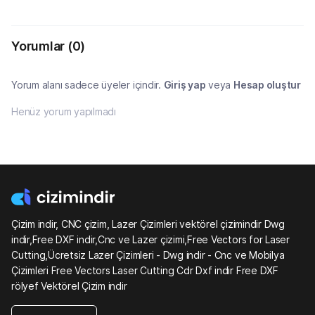
Yorumlar
(0)
Yorum alanı sadece üyeler içindir.
Giriş yap
veya
Hesap oluştur
Henüz yorum yapılmadı
Çizim indir, CNC çizim, Lazer Çizimleri vektörel çizimindir Dwg
indir,Free DXF indir,Cnc ve Lazer çizimi,Free Vectors for Laser
Cutting,Ücretsiz Lazer Çizimleri - Dwg indir - Cnc ve Mobilya
Çizimleri Free Vectors Laser Cutting Cdr Dxf indir Free DXF
rölyef Vektörel Çizim indir