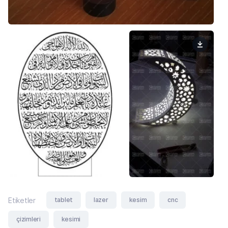
tablet
lazer
kesim
cnc
Etiketler
çizimleri
kesimi