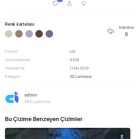
Renk kartelası
İndirilme
6
Format
cdr
Görüntülenme
4304
Yayınlanma
11 Eki 2019
Kategori
3D Lambalar
admin
9821 çizimi var
Bu Çizime Benzeyen Çizimler