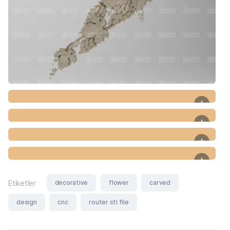
decorative
flower
carved
Etiketler
design
cnc
router stl file