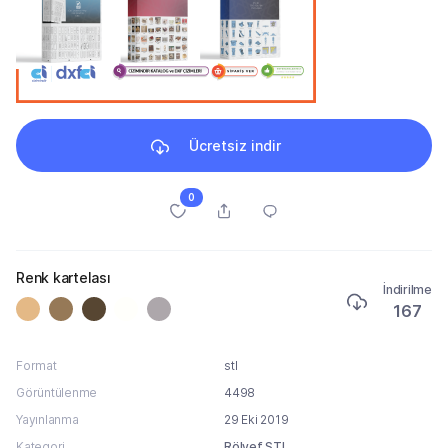
Ücretsiz indir
0
Renk kartelası
İndirilme
167
Format
stl
Görüntülenme
4498
Yayınlanma
29 Eki 2019
Kategori
Rölyef STL