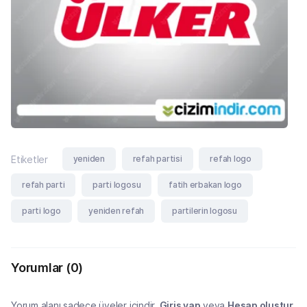
yeniden
refah partisi
refah logo
Etiketler
refah parti
parti logosu
fatih erbakan logo
parti logo
yeniden refah
partilerin logosu
Yorumlar
(0)
Yorum alanı sadece üyeler içindir.
Giriş yap
veya
Hesap oluştur