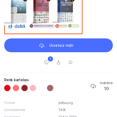
Ücretsiz indir
1
Renk kartelası
İndirilme
10
Format
pdf,ai,svg
Görüntülenme
7418
Yayınlanma
01 Kas 2019