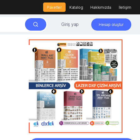
Paketler
Katalog
Hakkımızda
İletişim
Giriş yap
Hesap oluştur