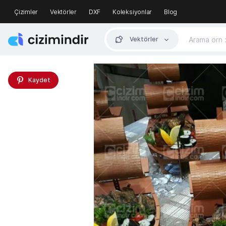
Çizimler
Vektörler
DXF
Koleksiyonlar
Blog
Vektörler
Kaydet