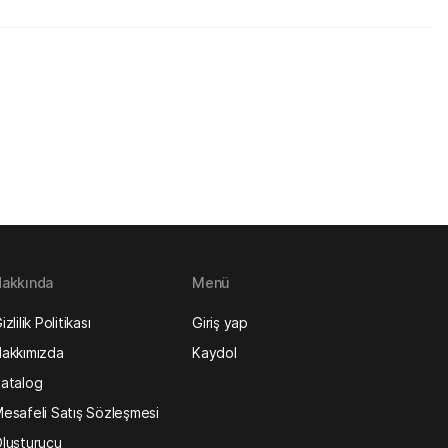
akkında
Menü
izlilik Politikası
Giriş yap
akkımızda
Kaydol
atalog
esafeli Satış Sözleşmesi
luşturucu