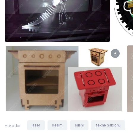
lazer
kesim
sushi
tekne Şablonu
Etiketler