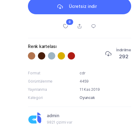
Ücretsiz indir
0
Renk kartelası
İndirilme
292
Format
cdr
Görüntülenme
4459
Yayınlanma
11 Kas 2019
Kategori
Oyuncak
admin
9821 çizimi var