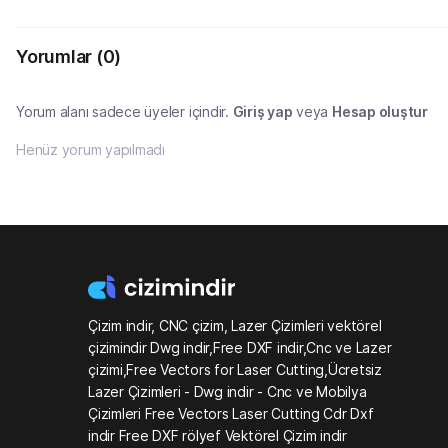
Yorumlar
(0)
Yorum alanı sadece üyeler içindir.
Giriş yap
veya
Hesap oluştur
Henüz yorum yapılmadı
Çizim indir, CNC çizim, Lazer Çizimleri vektörel
çizimindir Dwg indir,Free DXF indir,Cnc ve Lazer
çizimi,Free Vectors for Laser Cutting,Ücretsiz
Lazer Çizimleri - Dwg indir - Cnc ve Mobilya
Çizimleri Free Vectors Laser Cutting Cdr Dxf
indir Free DXF rölyef Vektörel Çizim indir