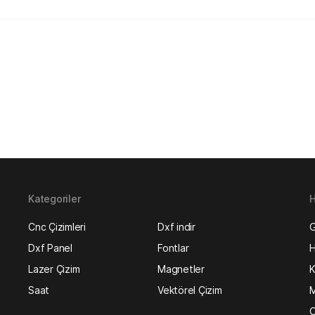
Kategoriler
H
Cnc Çizimleri
Dxf indir
G
Dxf Panel
Fontlar
H
Lazer Çizim
Magnetler
K
Saat
Vektörel Çizim
M
O