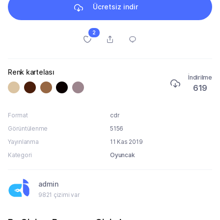
Ücretsiz indir
2
Renk kartelası
İndirilme
619
Format
cdr
Görüntülenme
5156
Yayınlanma
11 Kas 2019
Kategori
Oyuncak
admin
9821 çizimi var