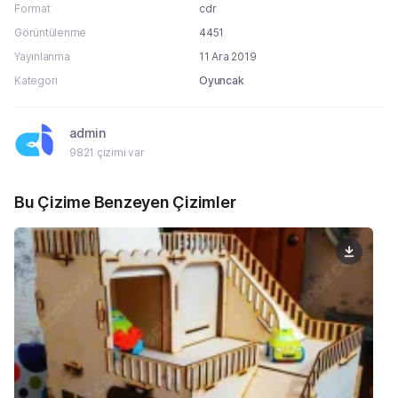
Format
cdr
Görüntülenme
4451
Yayınlanma
11 Ara 2019
Kategori
Oyuncak
admin
9821 çizimi var
Bu Çizime Benzeyen Çizimler