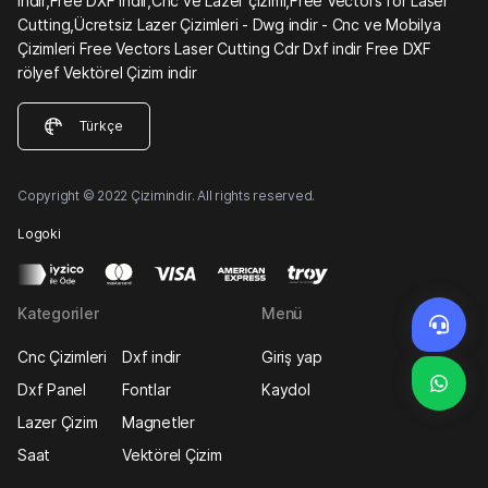
indir,Free DXF indir,Cnc ve Lazer çizimi,Free Vectors for Laser
Cutting,Ücretsiz Lazer Çizimleri - Dwg indir - Cnc ve Mobilya
Çizimleri Free Vectors Laser Cutting Cdr Dxf indir Free DXF
rölyef Vektörel Çizim indir
Türkçe
Copyright © 2022 Çizimindir. All rights reserved.
Logoki
Kategoriler
Menü
Cnc Çizimleri
Dxf indir
Giriş yap
Dxf Panel
Fontlar
Kaydol
Lazer Çizim
Magnetler
Saat
Vektörel Çizim