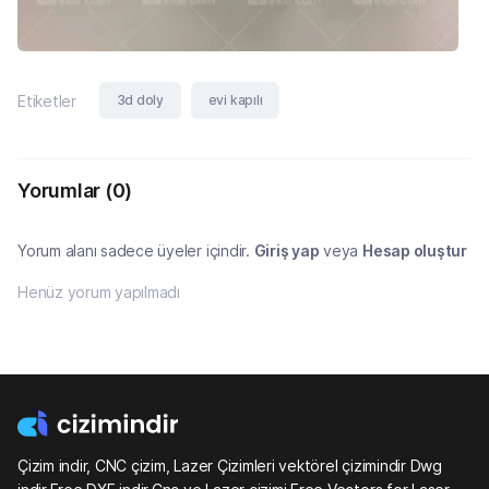
3d doly
evi kapılı
Etiketler
Yorumlar
(0)
Yorum alanı sadece üyeler içindir.
Giriş yap
veya
Hesap oluştur
Henüz yorum yapılmadı
Çizim indir, CNC çizim, Lazer Çizimleri vektörel çizimindir Dwg