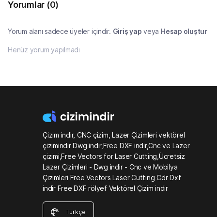
Yorumlar
(0)
Yorum alanı sadece üyeler içindir.
Giriş yap
veya
Hesap oluştur
Henüz yorum yapılmadı
Çizim indir, CNC çizim, Lazer Çizimleri vektörel
çizimindir Dwg indir,Free DXF indir,Cnc ve Lazer
çizimi,Free Vectors for Laser Cutting,Ücretsiz
Lazer Çizimleri - Dwg indir - Cnc ve Mobilya
Çizimleri Free Vectors Laser Cutting Cdr Dxf
indir Free DXF rölyef Vektörel Çizim indir
Türkçe