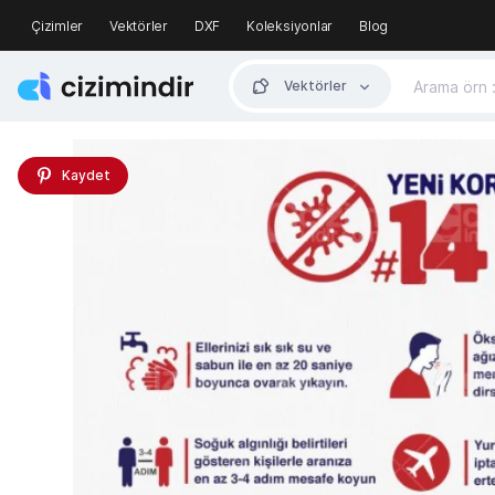
Çizimler
Vektörler
DXF
Koleksiyonlar
Blog
Vektörler
Kaydet