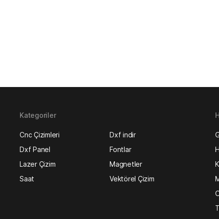
Kategoriler
H
Cnc Çizimleri
Dxf indir
G
Dxf Panel
Fontlar
H
Lazer Çizim
Magnetler
K
Saat
Vektörel Çizim
M
O
T