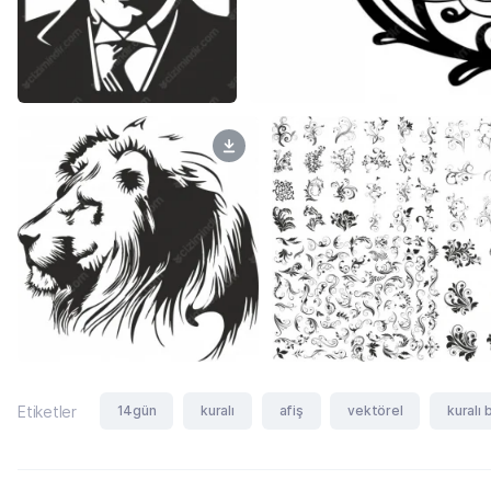
14gün
kuralı
afiş
vektörel
kuralı 
Etiketler