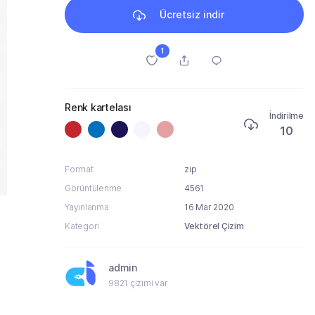
Ücretsiz indir
1
Renk kartelası
İndirilme
10
Format
zip
Görüntülenme
4561
Yayınlanma
16 Mar 2020
Kategori
Vektörel Çizim
admin
9821 çizimi var