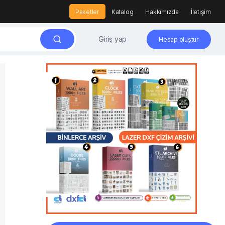
Paketler
Katalog
Hakkımızda
İletişim
Giriş yap
Hesap oluştur