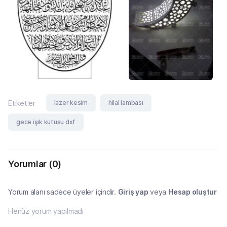
lazer kesim
hilal lambası
Etiketler
gece işık kutusu dxf
Yorumlar
(0)
Yorum alanı sadece üyeler içindir.
Giriş yap
veya
Hesap oluştur
Henüz yorum yapılmadı