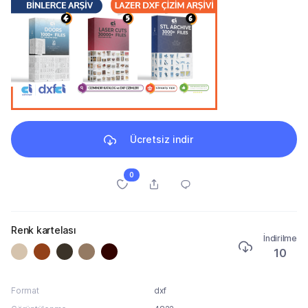
Ücretsiz indir
0
Renk kartelası
İndirilme
10
Format
dxf