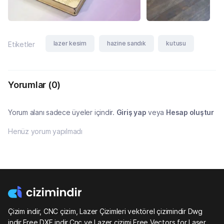
lazer kesim
hazine sandık
kutusu
Etiketler
Yorumlar
(0)
Yorum alanı sadece üyeler içindir.
Giriş yap
veya
Hesap oluştur
Henüz yorum yapılmadı
Çizim indir, CNC çizim, Lazer Çizimleri vektörel çizimindir Dwg
indir,Free DXF indir,Cnc ve Lazer çizimi,Free Vectors for Laser