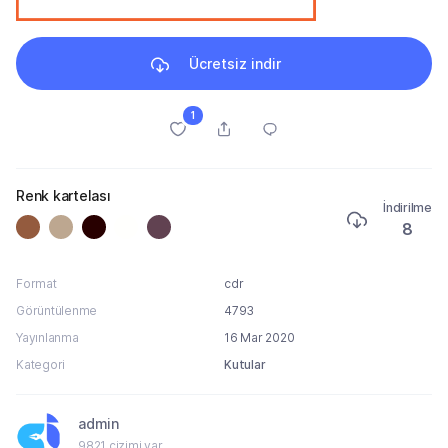
Ücretsiz indir
1
Renk kartelası
İndirilme
8
Format
cdr
Görüntülenme
4793
Yayınlanma
16 Mar 2020
Kategori
Kutular
admin
9821 çizimi var