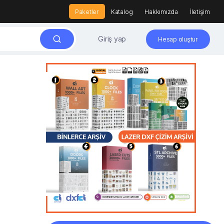
Paketler
Katalog
Hakkımızda
İletişim
Giriş yap
Hesap oluştur