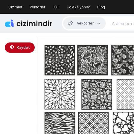
Çizimler
Vektörler
DXF
Koleksiyonlar
Blog
Vektörler
Kaydet