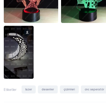
lazer
desenler
çizimleri
cnc seperatör
Etiketler