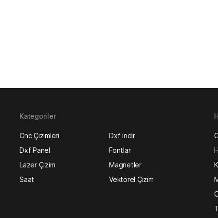
Kategoriler
H
Cnc Çizimleri
Dxf indir
G
Dxf Panel
Fontlar
H
Lazer Çizim
Magnetler
K
Saat
Vektörel Çizim
M
O
T