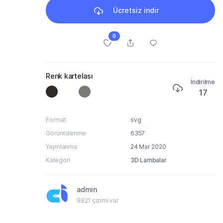
Ücretsiz indir
0
Renk kartelası
İndirilme
17
Format
svg
Görüntülenme
6357
Yayınlanma
24 Mar 2020
Kategori
3D Lambalar
admin
9821 çizimi var