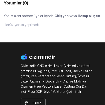
Yorumlar
(0)
Yorum alanı sadece üyeler içindir.
Giriş yap
veya
Hesap oluştur
Henüz yorum yapılmadı
Çizim indir, CNC çizim, Lazer Çizimleri vektörel
çizimindir Dwg indir,Free DXF indir,Cnc ve Lazer
çizimi,Free Vectors for Laser Cutting,Ücretsiz
Lazer Çizimleri - Dwg indir - Cnc ve Mobilya
Çizimleri Free Vectors Laser Cutting Cdr Dxf
indir Free DXF rölyef Vektörel Çizim indir
Türkçe