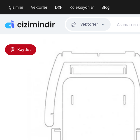
Çizimler
Vektörler
DXF
Koleksiyonlar
Blog
Vektörler
Kaydet