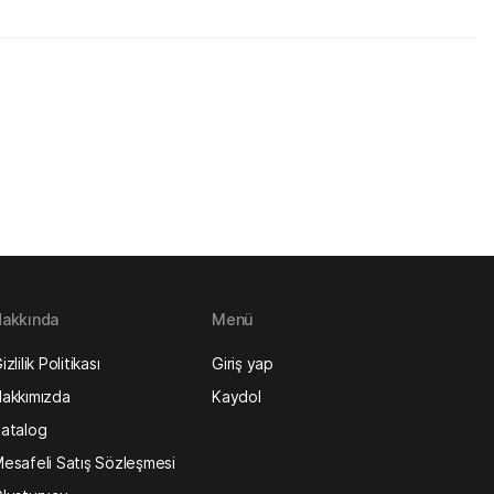
akkında
Menü
izlilik Politikası
Giriş yap
akkımızda
Kaydol
atalog
esafeli Satış Sözleşmesi