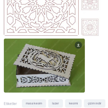
masa kesim
lazer
kesimi
çizim indir
Etiketler