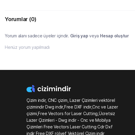
Yorumlar
(0)
Yorum alanı sadece üyeler içindir.
Giriş yap
veya
Hesap oluştur
Henüz yorum yapılmadı
Çizim indir, CNC çizim, Lazer Çizimleri vektörel
çizimindir Dwg indir,Free DXF indir,Cnc ve Lazer
çizimi,Free Vectors for Laser Cutting,Ücretsiz
Lazer Çizimleri - Dwg indir - Cnc ve Mobilya
Çizimleri Free Vectors Laser Cutting Cdr Dxf
indir Free DXF rölyef Vektörel Çizim indir