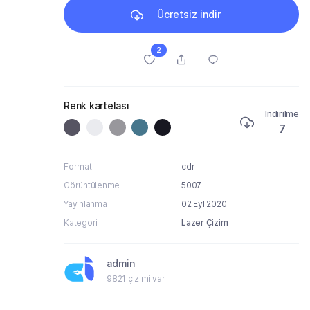
Ücretsiz indir
2
Renk kartelası
İndirilme
7
Format
cdr
Görüntülenme
5007
Yayınlanma
02 Eyl 2020
Kategori
Lazer Çizim
admin
9821 çizimi var