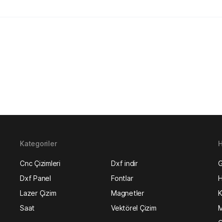
Kategoriler
H
Cnc Çizimleri
Dxf indir
G
Dxf Panel
Fontlar
H
Lazer Çizim
Magnetler
K
Saat
Vektörel Çizim
M