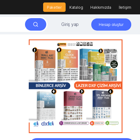
Paketler
Katalog
Hakkımızda
İletişim
Giriş yap
Hesap oluştur