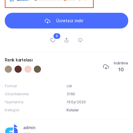
Ücretsiz indir
0
Renk kartelası
İndirilme
10
Format
cdr
Görüntülenme
3160
Yayınlanma
16 Eyl 2020
Kategori
Kutular
admin