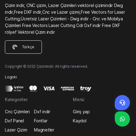
Çizim indir, CNC çizim, Lazer Çizimleri vektörel çizimindir Dwg
indir,Free DXF indir,Cnc ve Lazer çizimi,Free Vectors for Laser
Cutting,Ücretsiz Lazer Çizimleri - Dwg indir - Cnc ve Mobilya
Çizimleri Free Vectors Laser Cutting Cdr Dxf indir Free DXF
rölyef Vektörel Çizim indir
Türkçe
Copyright © 2022 Çizimindir. All rights reserved.
Logoki
Kategoriler
Menü
Cnc Çizimleri
Dxf indir
Giriş yap
Dxf Panel
Fontlar
Kaydol
Lazer Çizim
Magnetler